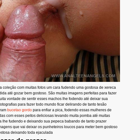
sa coleção com muitas fotos um cara fudendo uma gostosa de xereca
odida até gozar bem gostoso. São muitas imagens perfeitas para fazer
ita vontade de sentir esses machos lhe fodendo até deixar sua
otografias para fazer todo mundo ficar delirando de tanto tesão
oram
bucetao gordo
para enfiar a pica, fodendo essas mulheres de
adas com esses peitos deliciosas levando muita pomba até muitas
a lhe fudendo e deixando sua pepeca babando de tanto prazer
agens que vai deixar os punheteiros loucos para meter bem gostoso
ostosa deixando toda ejaculada