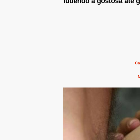
fudendo a gostosa até g
Ca
N