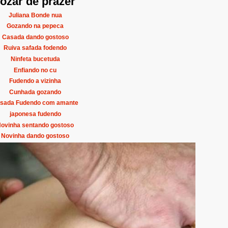
ozar de prazer
Juliana Bonde nua
Gozando na pepeca
Casada dando gostoso
Ruiva safada fodendo
Ninfeta bucetuda
Enfiando no cu
Fudendo a vizinha
Cunhada gozando
sada Fudendo com amante
japonesa fudendo
ovinha sentando gostoso
Novinha dando gostoso