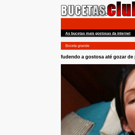
As bucetas mais gostosas da internet
Boceta grande
fudendo a gostosa até gozar de 